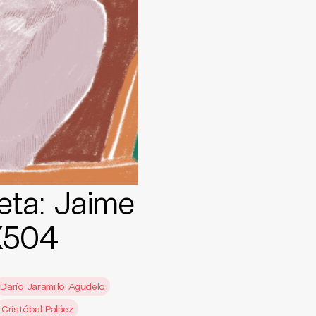
eta: Jaime
X504
Darío Jaramillo Agudelo
Cristóbal Paláez