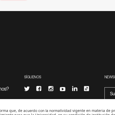
SÍGUENOS
NEWS
mos?
¿Quieres escribir en 070?
eciales
0
CONTÁCTANOS