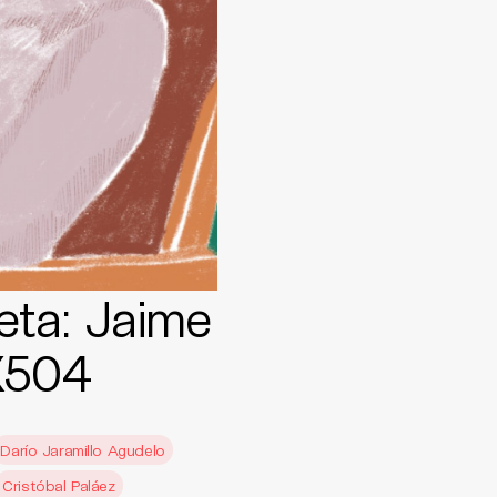
eta: Jaime
X504
Darío Jaramillo Agudelo
Cristóbal Paláez