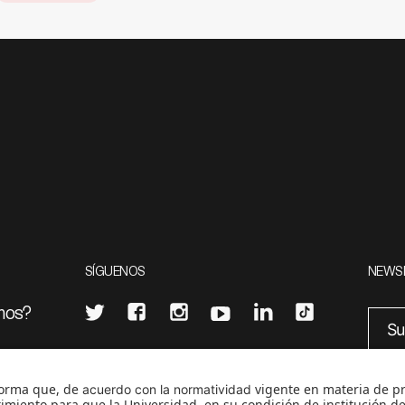
SÍGUENOS
NEWS
mos?
¿Quieres escribir en 070?
eciales
0
CONTÁCTANOS