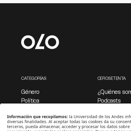
CATEGORÍAS
CEROSETENTA
Género
¿Quiénes so
Política
Podcasts
Cultura
Ediciones esp
Medio ambiente
Proyectos 07
Medios y periodismo