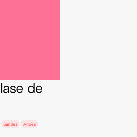
clase de
uandes
Andes