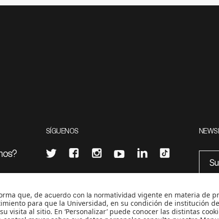
SÍGUENOS
NEWS
mos?
¿Quieres escribir en 070?
eciales
0
CONTÁCTANOS
cerosetenta@uniandes.edu.co