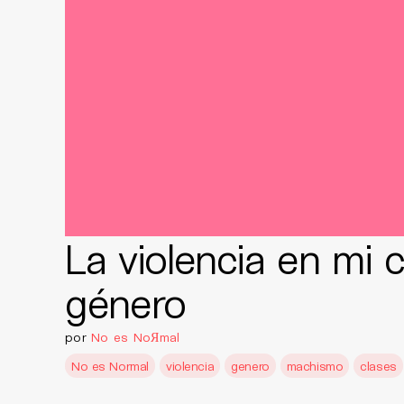
La violencia en mi 
género
por
No es NoЯmal
No es Normal
violencia
genero
machismo
clases