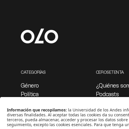
CATEGORÍAS
CEROSETENTA
Género
¿Quiénes so
Política
Podcasts
Cultura
Ediciones esp
Medio ambiente
Proyectos 07
Medios y periodismo
Ciudad