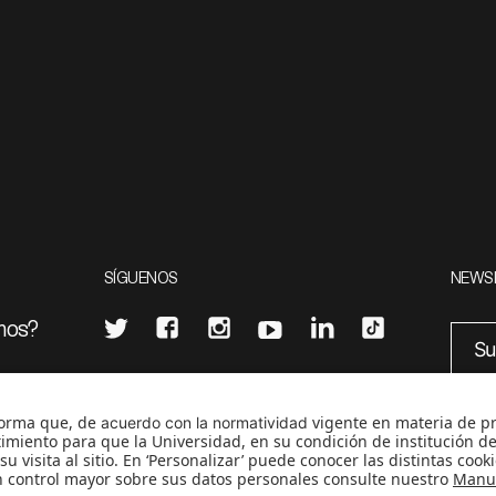
SÍGUENOS
NEWS
mos?
¿Quieres escribir en 070?
eciales
0
CONTÁCTANOS
cerosetenta@uniandes.edu.co