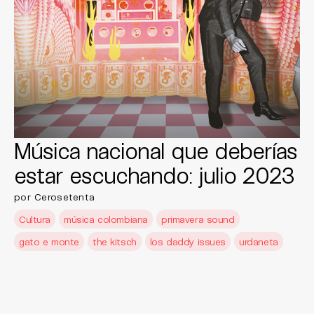
Música nacional que deberías
estar escuchando: julio 2023
por Cerosetenta
Cultura
música colombiana
primavera sound
gato e monte
the kitsch
los daddy issues
urdaneta