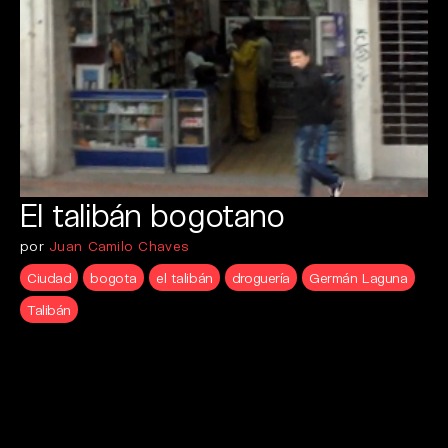
El talibán bogotano
por
Juan Camilo Chaves
Ciudad
bogota
el talibán
droguería
Germán Laguna
Talibán