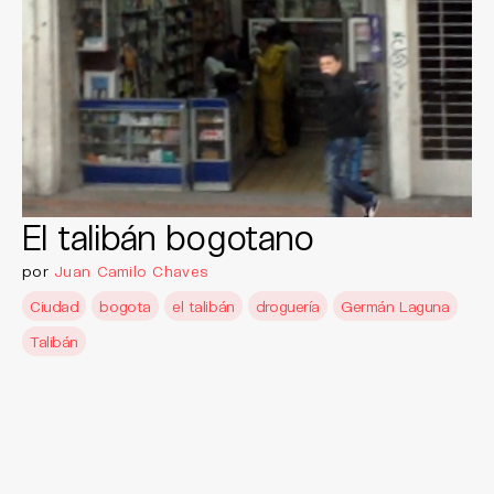
El talibán bogotano
por
Juan Camilo Chaves
Ciudad
bogota
el talibán
droguería
Germán Laguna
Talibán