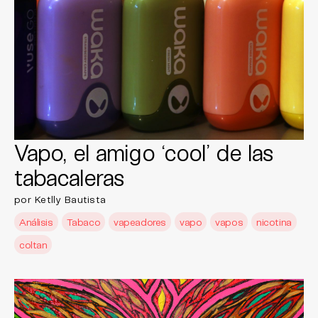
Vapo, el amigo ‘cool’ de las
tabacaleras
por Ketlly Bautista
Análisis
Tabaco
vapeadores
vapo
vapos
nicotina
coltan