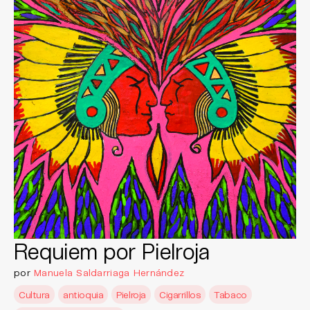
Requiem por Pielroja
por
Manuela Saldarriaga Hernández
Cultura
antioquia
Pielroja
Cigarrillos
Tabaco