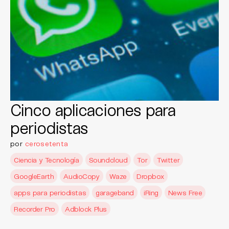
Cinco aplicaciones para
periodistas
por
cerosetenta
Ciencia y Tecnología
Soundcloud
Tor
Twitter
GoogleEarth
AudioCopy
Waze
Dropbox
apps para periodistas
garageband
iRing
News Free
Recorder Pro
Adblock Plus