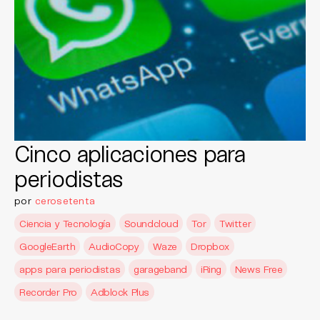
Cinco aplicaciones para
periodistas
por
cerosetenta
Ciencia y Tecnología
Soundcloud
Tor
Twitter
GoogleEarth
AudioCopy
Waze
Dropbox
apps para periodistas
garageband
iRing
News Free
Recorder Pro
Adblock Plus