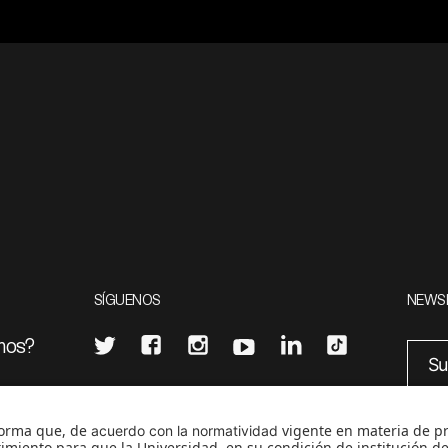
SÍGUENOS
NEWS
mos?
¿Quieres escribir en 070?
eciales
0
CONTÁCTANOS