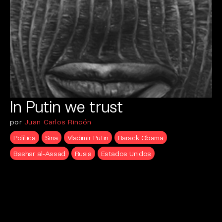
In Putin we trust
por
Juan Carlos Rincón
Política
Siria
Vladimir Putin
Barack Obama
Bashar al-Assad
Rusia
Estados Unidos