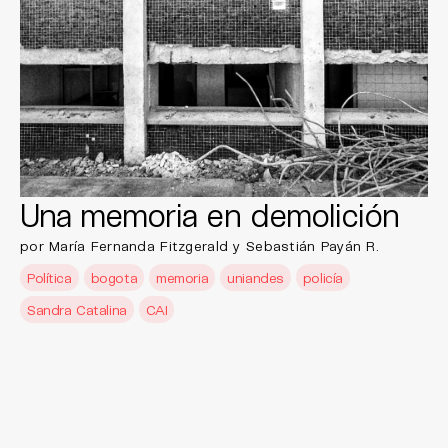
Una memoria en demolición
por María Fernanda Fitzgerald y Sebastián Payán R.
Política
bogota
memoria
uniandes
policía
Sandra Catalina
CAI