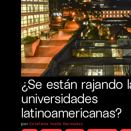
¿Se están rajando l
universidades
latinoamericanas?
por
Estefanía Avella Bermúdez