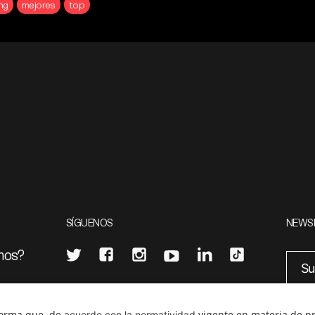
ng
mejores
top
SÍGUENOS
NEWS
mos?
¿Quieres escribir en 070?
eciales