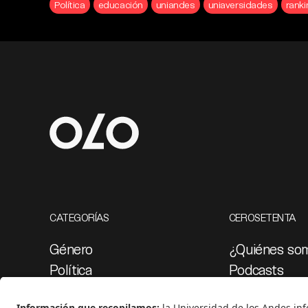
Política
educación
uniandes
uniaversidades
ranki
CATEGORÍAS
CEROSETENTA
Género
¿Quiénes so
Política
Podcasts
Cultura
Ediciones esp