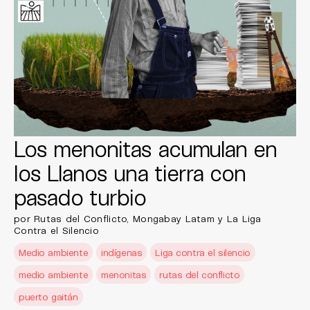
Los menonitas acumulan en
los Llanos una tierra con
pasado turbio
por Rutas del Conflicto, Mongabay Latam y La Liga
Contra el Silencio
Medio ambiente
indígenas
Liga contra el silencio
medio ambiente
menonitas
rutas del conflicto
puerto gaitán