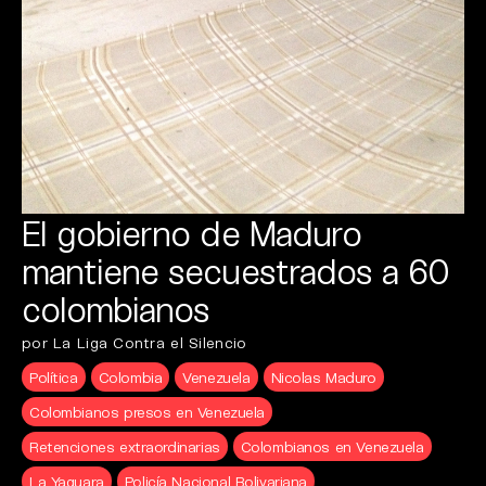
El gobierno de Maduro
mantiene secuestrados a 60
colombianos
por La Liga Contra el Silencio
Política
Colombia
Venezuela
Nicolas Maduro
Colombianos presos en Venezuela
Retenciones extraordinarias
Colombianos en Venezuela
La Yaguara
Policía Nacional Bolivariana