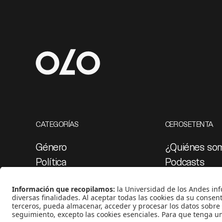
CATEGORÍAS
CEROSETENTA
Género
¿Quiénes so
Política
Podcasts
Cultura
Ediciones esp
Medio ambiente
Proyectos 07
Medios y periodismo
Ciudad