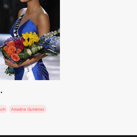
…
ach
Ariadna Gutiérrez