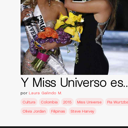
Y Miss Universo es
por
Laura Galindo M.
Cultura
Colombia
2015
Miss Universe
Pia Wurtzb
Olivia Jordan
Filipinas
Steve Harvey