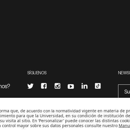
SÍGUENOS
NEWS
mos?
¿Quieres escribir en 070?
eciales
0
CONTÁCTANOS
cerosetenta@uniandes.edu.co