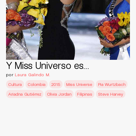
Y Miss Universo es…
por
Laura Galindo M.
Cultura
Colombia
2015
Miss Universe
Pia Wurtzbach
Ariadna Gutiérrez
Olivia Jordan
Filipinas
Steve Harvey