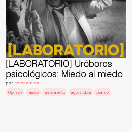
[LABORATORIO] ​​Uróboros
psicológicos: Miedo al miedo
por
cerosetenta
Opinión
miedo
aislamiento
agorafobia
pánico