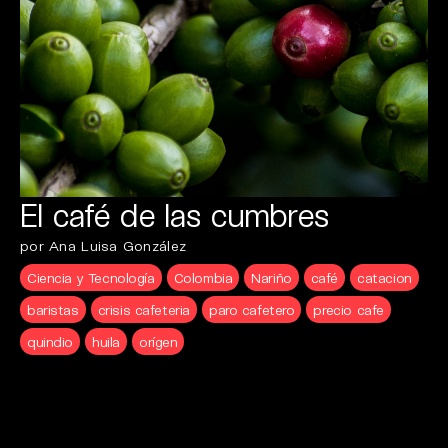
El café de las cumbres
por Ana Luisa González
Ciencia y Tecnología
Colombia
Nariño
café
catacion
baristas
crisis cafeteria
paro cafetero
precio cafe
quindio
huila
orígen