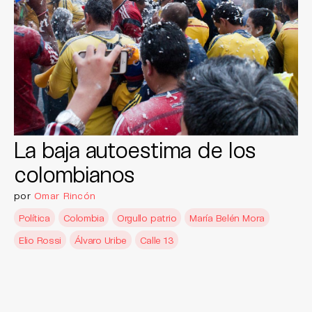
La baja autoestima de los
colombianos
por
Omar Rincón
Política
Colombia
Orgullo patrio
María Belén Mora
Elio Rossi
Álvaro Uribe
Calle 13