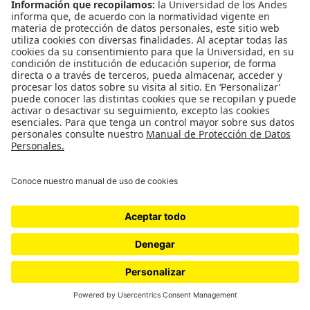
CONTÁCTANOS
cerosetenta@uniandes.edu.co
BOGOTÁ, COLOMBIA
NEWSLETTER
Suscríbase