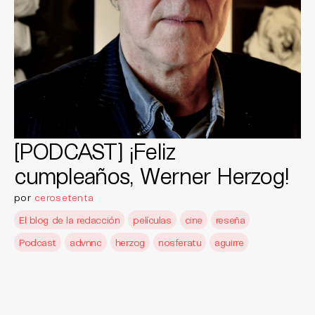
[PODCAST] ¡Feliz
cumpleaños, Werner Herzog!
por
cerosetenta
El blog de la redacción
películas
cine
reseña
Podcast
advnnc
herzog
nosferatu
aguirre