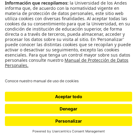
CONTÁCTANOS
cerosetenta@uniandes.edu.co
BOGOTÁ, COLOMBIA
NEWSLETTER
Suscríbase