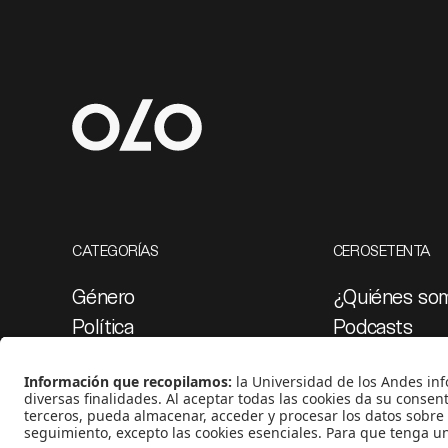
CATEGORÍAS
CEROSETENTA
Género
¿Quiénes so
Política
Podcasts
Cultura
Ediciones esp
Medio ambiente
Proyectos 07
Medios y periodismo
Ciudad