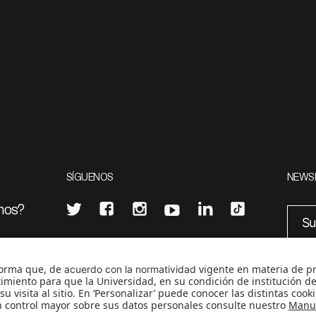
SÍGUENOS
NEWS
mos?
¿Quieres escribir en 070?
eciales
0
CONTÁCTANOS
cerosetenta@uniandes.edu.co