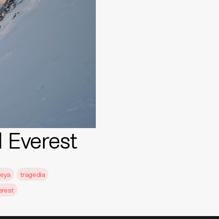
l Everest
eya
tragedia
erest