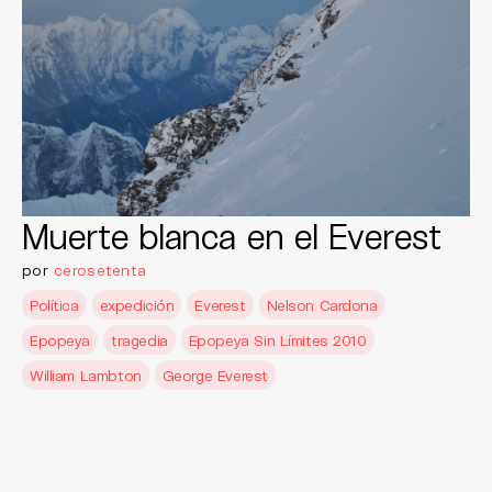
Muerte blanca en el Everest
por
cerosetenta
Política
expedición
Everest
Nelson Cardona
Epopeya
tragedia
Epopeya Sin Límites 2010
William Lambton
George Everest