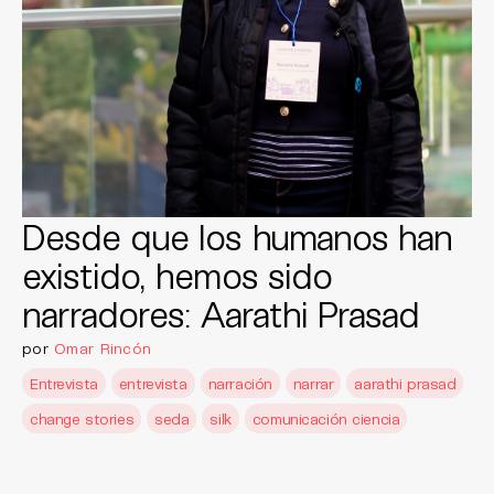
Desde que los humanos han
existido, hemos sido
narradores: Aarathi Prasad
por
Omar Rincón
Entrevista
entrevista
narración
narrar
aarathi prasad
change stories
seda
silk
comunicación ciencia