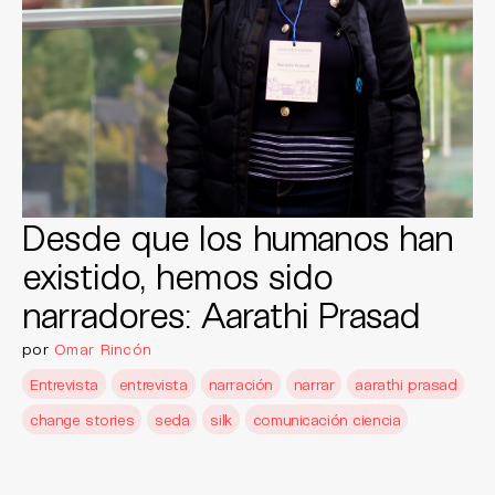
Desde que los humanos han
existido, hemos sido
narradores: Aarathi Prasad
por
Omar Rincón
Entrevista
entrevista
narración
narrar
aarathi prasad
change stories
seda
silk
comunicación ciencia