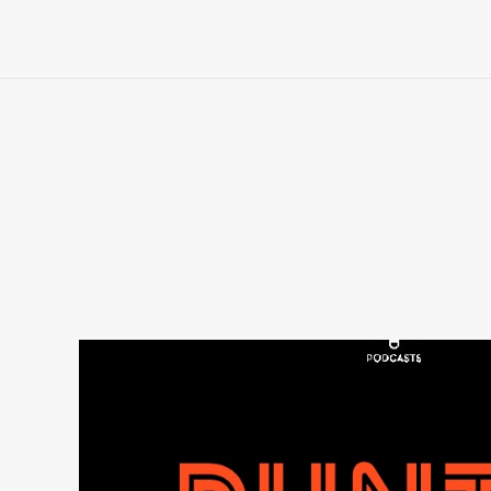
Skip
to
content