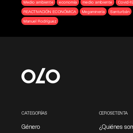
Medio ambiente
economía
medio ambiente
Covid-1
REACTIVACIÓN ECONÓMICA
Megaminería
Santurbán
Manuel Rodríguez
CATEGORÍAS
CEROSETENTA
Género
¿Quiénes so