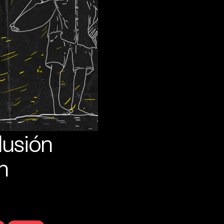
lusión
n