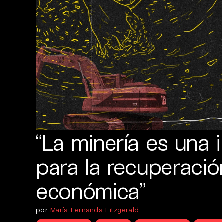
“La minería es una i
para la recuperació
económica”
por
María Fernanda Fitzgerald