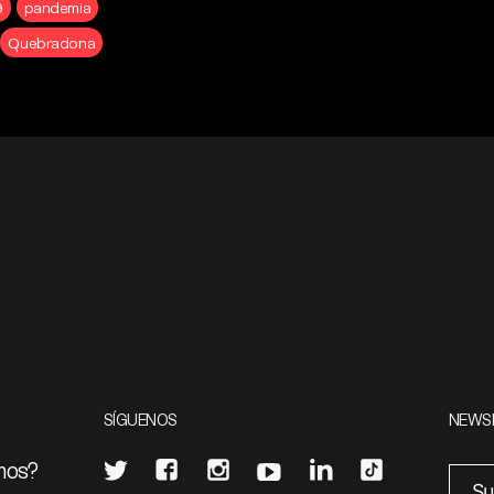
9
pandemia
Quebradona
SÍGUENOS
NEWS
mos?