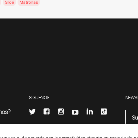
Siloé
Matronas
SÍGUENOS
NEWS
mos?
¿Quieres escribir en 070?
eciales