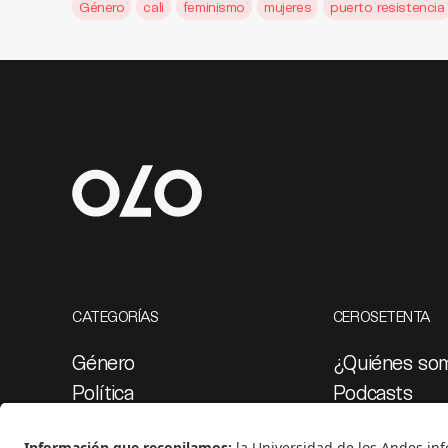
Género
cali
feminismo
mujeres
puerto resistencia
CATEGORÍAS
CEROSETENTA
Género
¿Quiénes so
Política
Podcasts
Cultura
Ediciones esp