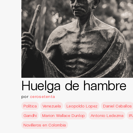
Huelga de hambre
por
cerosetenta
Política
Venezuela
Leopoldo Lopez
Daniel Ceballos
Gandhi
Marion Wallace Dunlop
Antonio Ledezma
I
Novilleros en Colombia