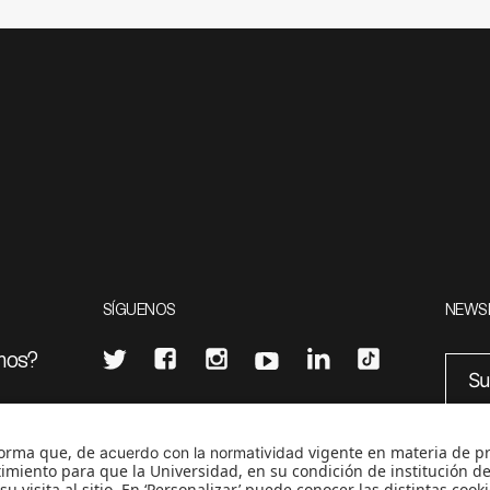
SÍGUENOS
NEWS
mos?
¿Quieres escribir en 070?
eciales
0
CONTÁCTANOS