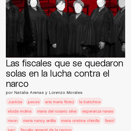
Las fiscales que se quedaron
solas en la lucha contra el
narco
por Natalia Arenas y Lorenzo Morales
Justicia
jueces
ana maria florez
la batichica
elcida molina
maria del rosario silva
esperanza navas
nixon
maria nancy ardila
maria cristina chirolla
fasol
juez
fiscalia general de la nacion