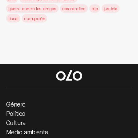
guerra contra las drogas
narcotrafico
clip
justicia
fiscal
corrupción
Género
Política
Cultura
Medio ambiente