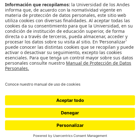
CONTÁCTANOS
cerosetenta@uniandes.edu.co
BOGOTÁ, COLOMBIA
NEWSLETTER
Suscríbase