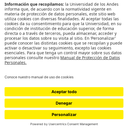
CONTÁCTANOS
cerosetenta@uniandes.edu.co
BOGOTÁ, COLOMBIA
NEWSLETTER
Suscríbase