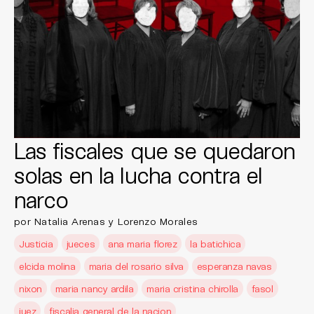
Las fiscales que se quedaron
solas en la lucha contra el
narco
por Natalia Arenas y Lorenzo Morales
Justicia
jueces
ana maria florez
la batichica
elcida molina
maria del rosario silva
esperanza navas
nixon
maria nancy ardila
maria cristina chirolla
fasol
juez
fiscalia general de la nacion