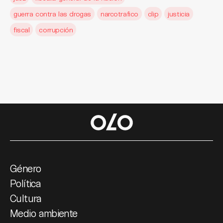
guerra contra las drogas
narcotrafico
clip
justicia
fiscal
corrupción
Género
Política
Cultura
Medio ambiente