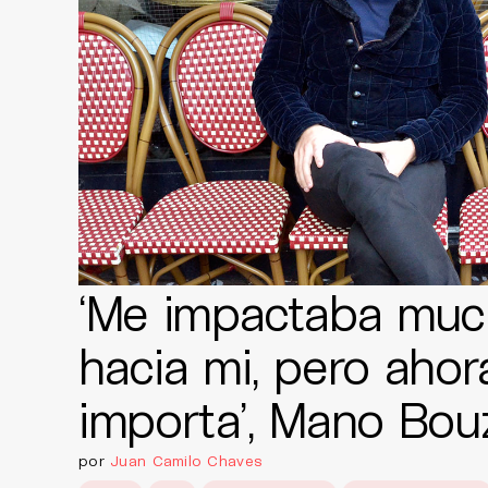
‘Me impactaba much
hacia mi, pero aho
importa’, Mano Bo
por
Juan Camilo Chaves