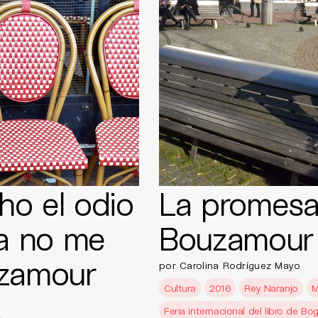
o el odio
La promes
ra no me
Bouzamour
uzamour
por Carolina Rodríguez Mayo
Cultura
2016
Rey Naranjo
M
Feria internacional del libro de Bo