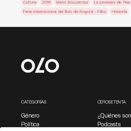
Cultura
2016
Mano Bouzamour
La promesa de Pisa
Feria internacional del libro de Bogotá - Filbo
Holanda
CATEGORÍAS
CEROSETENTA
Género
¿Quiénes so
Política
Podcasts