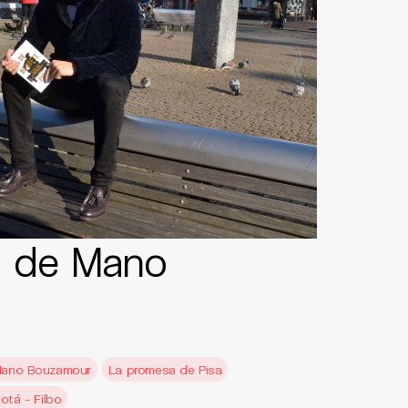
a de Mano
ano Bouzamour
La promesa de Pisa
gotá - Filbo