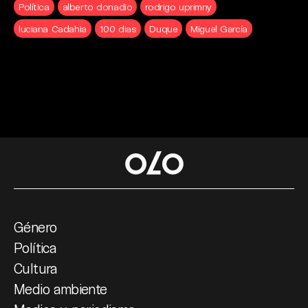
Política
alberto donadio
rodrigo uprimny
luciana Cadahia
100 dias
Duque
Miguel García
Género
Política
Cultura
Medio ambiente