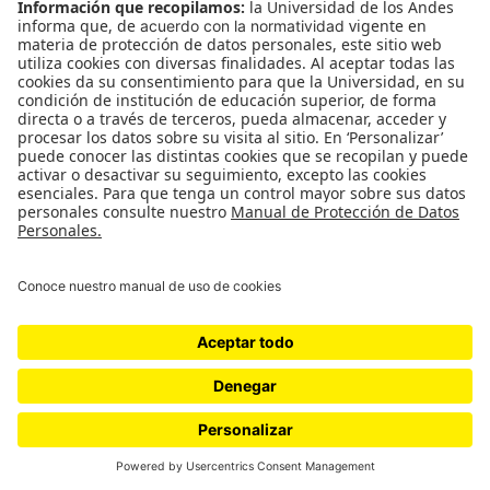
CONTÁCTANOS
cerosetenta@uniandes.edu.co
BOGOTÁ, COLOMBIA
NEWSLETTER
Suscríbase