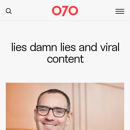
lies damn lies and viral
S
k
content
i
p
t
o
c
o
n
t
e
n
t