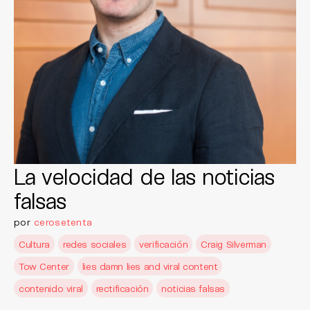
La velocidad de las noticias
falsas
por
cerosetenta
Cultura
redes sociales
verificación
Craig Silverman
Tow Center
lies damn lies and viral content
contenido viral
rectificación
noticias falsas