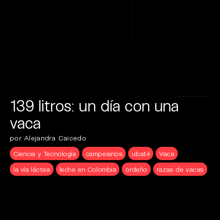
139 litros: un día con una
vaca
por Alejandra Caicedo
Ciencia y Tecnología
campesinos
ubaté
Vaca
la vía láctea
leche en Colombia
ordeño
razas de vacas