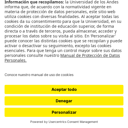
CONTÁCTANOS
cerosetenta@uniandes.edu.co
BOGOTÁ, COLOMBIA
NEWSLETTER
Suscríbase