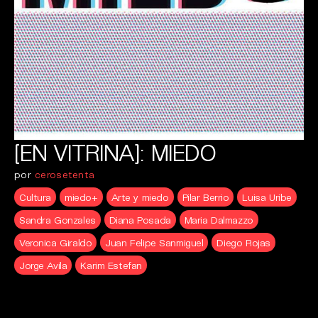
[EN VITRINA]: MIEDO
por
cerosetenta
Cultura
miedo+
Arte y miedo
Pilar Berrio
Luisa Uribe
Sandra Gonzales
Diana Posada
Maria Dalmazzo
Veronica Giraldo
Juan Felipe Sanmiguel
Diego Rojas
Jorge Avila
Karim Estefan