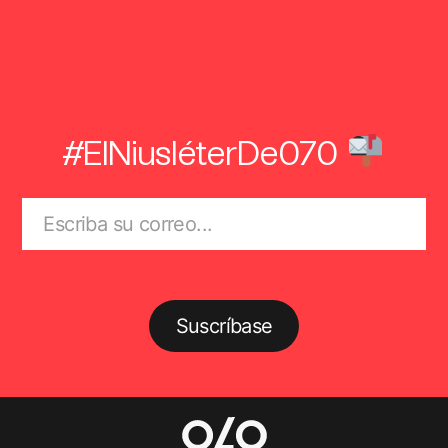
#ElNiusléterDe070
Suscríbase