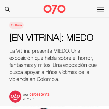
S
Cultura
k
i
[EN VITRINA]: MIEDO
p
t
o
La Vitrina presenta MIEDO. Una
c
exposición que habla sobre el horror,
o
fantasmas y mitos. Una exposición que
n
busca apoyar a niños víctimas de la
t
violencia en Colombia.
e
n
t
cerosetenta
por
20.11.2015