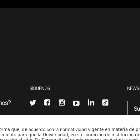
SÍGUENOS
NEWS
mos?
¿Quieres escribir en 070?
eciales
0
CONTÁCTANOS