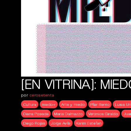
[EN VITRINA]: MIE
por
cerosetenta
Cultura
miedo+
Arte y miedo
Pilar Berrio
Luisa Ur
Diana Posada
Maria Dalmazzo
Veronica Giraldo
Jua
Diego Rojas
Jorge Avila
Karim Estefan