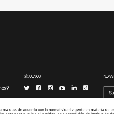
SÍGUENOS
NEWS
mos?
¿Quieres escribir en 070?
eciales
0
CONTÁCTANOS