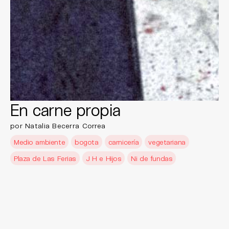
En carne propia
por Natalia Becerra Correa
Medio ambiente
bogota
carnicería
vegetariana
Plaza de Las Ferias
J H e Hijos
Ni de fundas