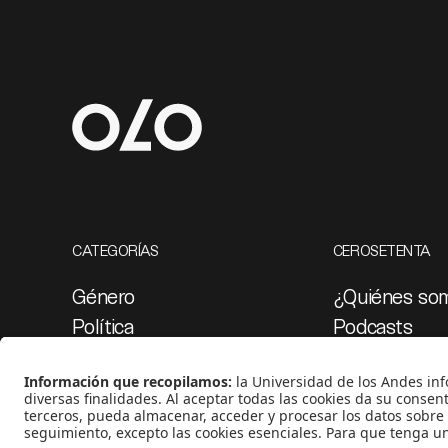
CATEGORÍAS
CEROSETENTA
Género
¿Quiénes so
Política
Podcasts
Cultura
Ediciones esp
Medio ambiente
Proyectos 07
Medios y periodismo
Ciudad