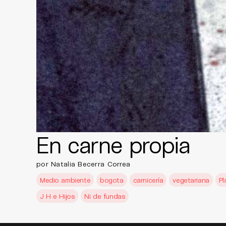
En carne propia
por Natalia Becerra Correa
Medio ambiente
bogota
carnicería
vegetariana
Pl
J H e Hijos
Ni de fundas