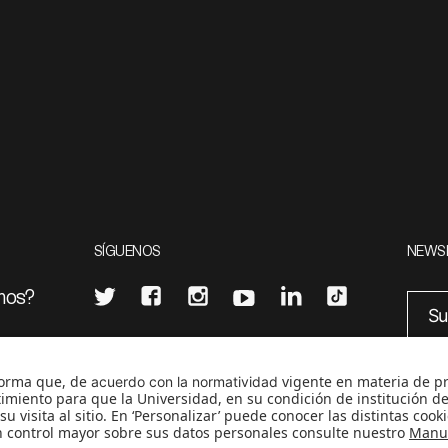
SÍGUENOS
NEWS
mos?
¿Quieres escribir en 070?
eciales
0
CONTÁCTANOS
cerosetenta@uniandes.edu.co