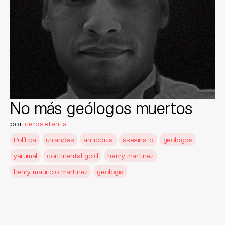
No más geólogos muertos
por
cerosetenta
Política
uniandes
antioquia
asesinato
geologos
yarumal
continental gold
henry martinez
henry mauricio martinez
geologia