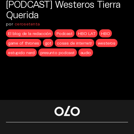
[PODCAST] Westeros Tierra
Querida
por
cerosetenta
El blog de la redacción
Podcast
HBO LAT
HBO
game of thrones
got
cosas de internetr
westeros
estupido nerd
presunto podcast
audio