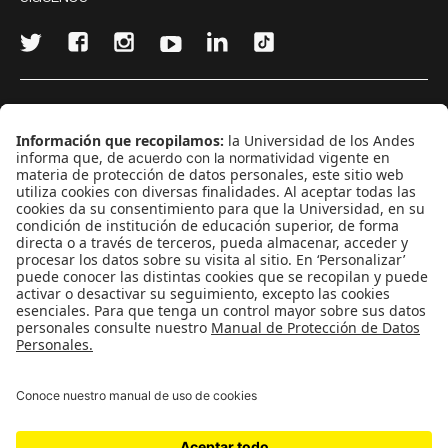
¿Quieres escribir en 070?
CONTÁCTANOS
cerosetenta@uniandes.edu.co
BOGOTÁ, COLOMBIA
NEWSLETTER
Suscríbase