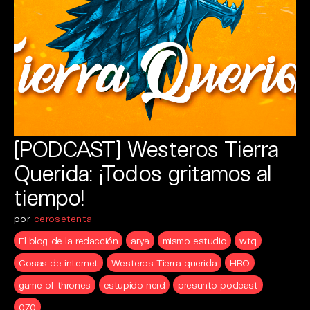
[PODCAST] Westeros Tierra
Querida: ¡Todos gritamos al
tiempo!
por
cerosetenta
El blog de la redacción
arya
mismo estudio
wtq
Cosas de internet
Westeros Tierra querida
HBO
game of thrones
estupido nerd
presunto podcast
070