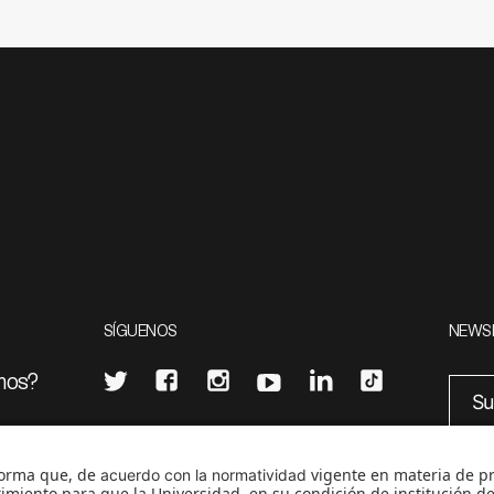
SÍGUENOS
NEWS
mos?
¿Quieres escribir en 070?
eciales
0
CONTÁCTANOS