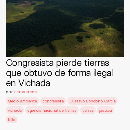
Congresista pierde tierras
que obtuvo de forma ilegal
en Vichada
por
cerosetenta
Medio ambiente
congresista
Gustavo Londoño García
vichada
agencia nacional de tierras
tierras
justicia
fallo