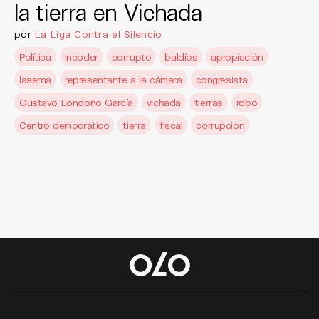
la tierra en Vichada
por
La Liga Contra el Silencio
Política
Incoder
corrupto
baldíos
apropiación
laserna
representante a la cámara
congresista
Gustavo Londoño García
vichada
tierras
robo
Centro democrático
tierra
fiscal
corrupción