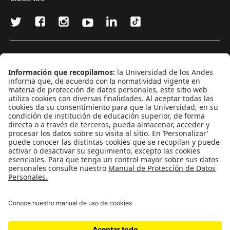
¿Quieres escribir en 070?
CONTÁCTANOS
cerosetenta@uniandes.edu.co
BOGOTÁ, COLOMBIA
NEWSLETTER
Suscríbase