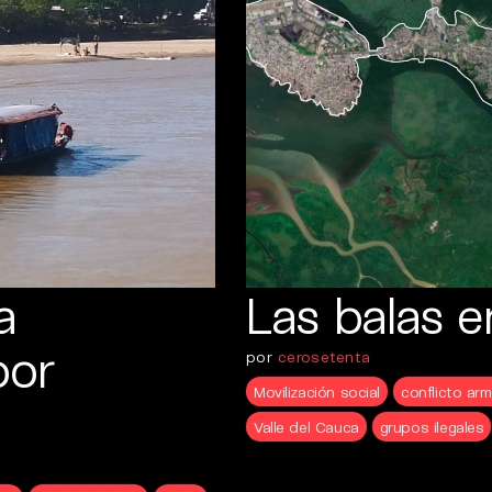
a
Las balas 
por
por
cerosetenta
Movilización social
conflicto ar
Valle del Cauca
grupos ilegales