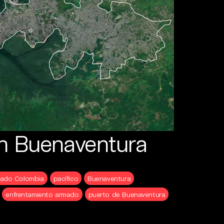
en Buenaventura
mado Colombia
pacífico
Buenaventura
enfrentamiento armado
puerto de Buenaventura