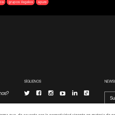
uca
grupos ilegales
apure
SÍGUENOS
NEWS
mos?
¿Quieres escribir en 070?
eciales