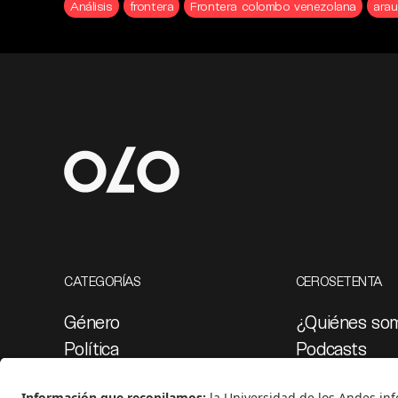
Análisis
frontera
Frontera colombo venezolana
ara
CATEGORÍAS
CEROSETENTA
Género
¿Quiénes so
Política
Podcasts
Cultura
Ediciones esp